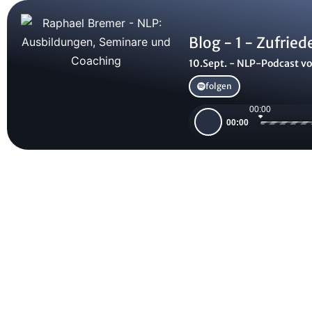
Blog - 1 - Zufried
10.Sept. - NLP-Podcast vo
folgen
00:00
Audio-
00:00
Player