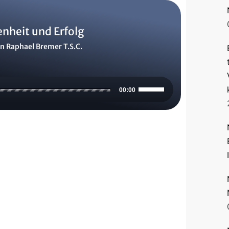
enheit und Erfolg
n Raphael Bremer T.S.C.
Pfeiltasten
00:00
Hoch/Runter
benutzen,
um
die
Lautstärke
zu
regeln.