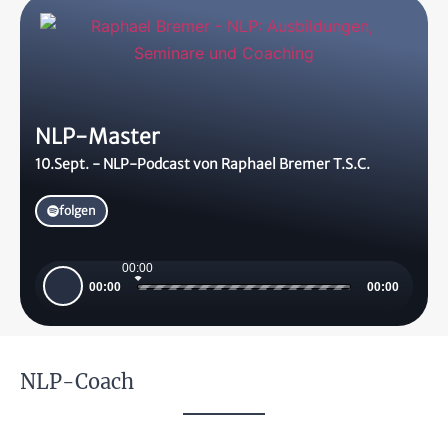
NLP-Master
10.Sept. - NLP-Podcast von Raphael Bremer T.S.C.
folgen
00:00
Audio-
00:00
00:00
Player
NLP-Coach