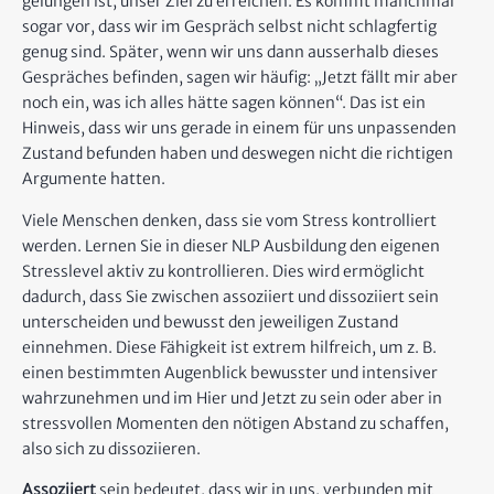
gelungen ist, unser Ziel zu erreichen. Es kommt manchmal
sogar vor, dass wir im Gespräch selbst nicht schlagfertig
genug sind. Später, wenn wir uns dann ausserhalb dieses
Gespräches befinden, sagen wir häufig: „Jetzt fällt mir aber
noch ein, was ich alles hätte sagen können“. Das ist ein
Hinweis, dass wir uns gerade in einem für uns unpassenden
Zustand befunden haben und deswegen nicht die richtigen
Argumente hatten.
Viele Menschen denken, dass sie vom Stress kontrolliert
werden. Lernen Sie in dieser NLP Ausbildung den eigenen
Stresslevel aktiv zu kontrollieren. Dies wird ermöglicht
dadurch, dass Sie zwischen assoziiert und dissoziiert sein
unterscheiden und bewusst den jeweiligen Zustand
einnehmen. Diese Fähigkeit ist extrem hilfreich, um z. B.
einen bestimmten Augenblick bewusster und intensiver
wahrzunehmen und im Hier und Jetzt zu sein oder aber in
stressvollen Momenten den nötigen Abstand zu schaffen,
also sich zu dissoziieren.
Assoziiert
sein bedeutet, dass wir in uns, verbunden mit