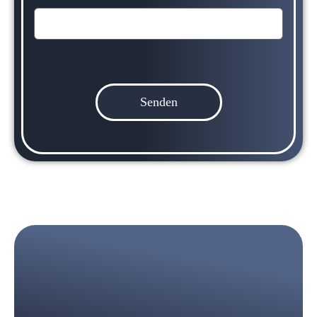
Bitte
lasse
dieses
Feld
leer.