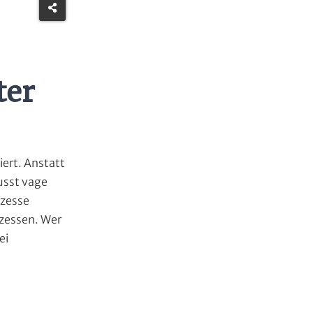
ter
iert. Anstatt
sst vage
zesse
ozessen. Wer
ei