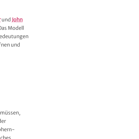
r
und
John
Das Modell
 Bedeutungen
ffnen und
u müssen,
 der
phern-
aches,