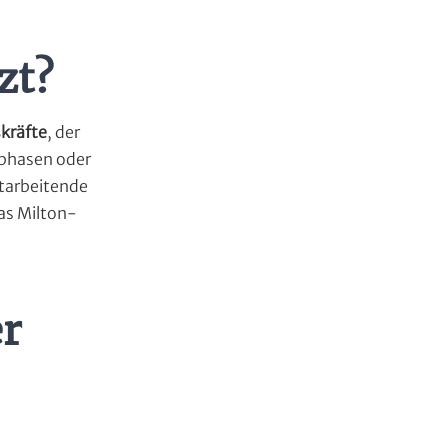
zt?
kräfte
, der
phasen oder
itarbeitende
das Milton-
er