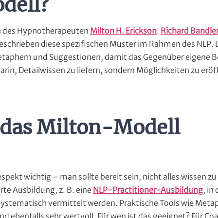
dell?
n des Hypnotherapeuten
Milton H. Erickson
.
Richard Bandle
beschrieben diese spezifischen Muster im Rahmen des NLP. 
Metaphern und Suggestionen, damit das Gegenüber eigene
darin, Detailwissen zu liefern, sondern Möglichkeiten zu erö
das Milton-Modell
pekt wichtig – man sollte bereit sein, nicht alles wissen z
rte Ausbildung, z. B. eine
NLP-Practitioner-Ausbildung
, in
ystematisch vermittelt werden. Praktische Tools wie Meta
nd ebenfalls sehr wertvoll. Für wen ist das geeignet? Für Co