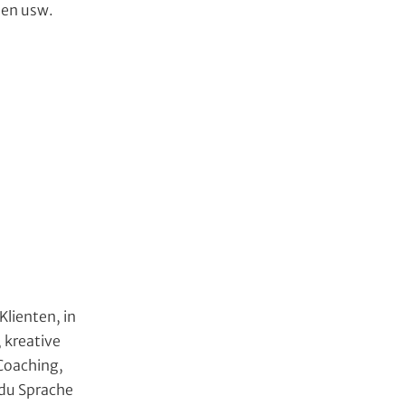
nen usw.
lienten, in
 kreative
 Coaching,
 du Sprache