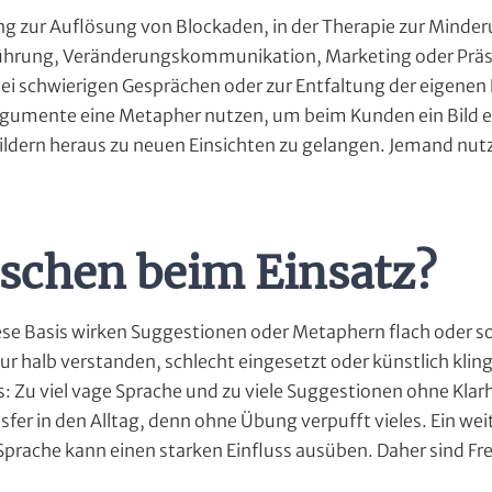
g zur Auflösung von Blockaden, in der Therapie zur Minde
Führung, Veränderungskommunikation, Marketing oder Prä
ei schwierigen Gesprächen oder zur Entfaltung der eigenen K
r Argumente eine Metapher nutzen, um beim Kunden ein Bild 
ldern heraus zu neuen Einsichten zu gelangen. Jemand nut
schen beim Einsatz?
se Basis wirken Suggestionen oder Metaphern flach oder s
r halb verstanden, schlecht eingesetzt oder künstlich klin
s: Zu viel vage Sprache und zu viele Suggestionen ohne Kla
sfer in den Alltag, denn ohne Übung verpufft vieles. Ein wei
prache kann einen starken Einfluss ausüben. Daher sind Frei