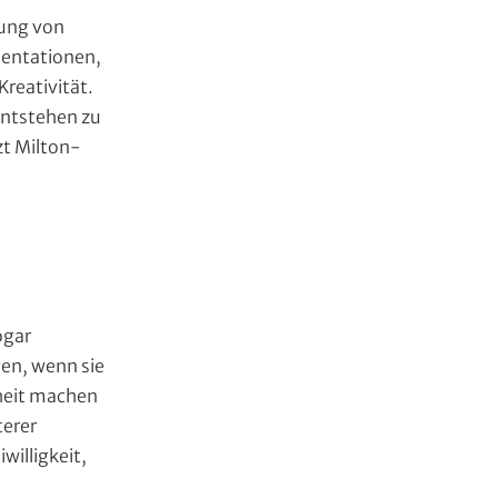
rung von
sentationen,
reativität.
entstehen zu
zt Milton-
ogar
gen, wenn sie
rheit machen
terer
willigkeit,